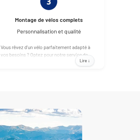
Montage de vélos complets
Personnalisation et qualité
Vous rêvez d'un vélo parfaitement adapté à
vos besoins ? Optez pour notre service de
Lire ↓
montage de vélos complets.
Nous vous offrons la possibilité de
personnaliser chaque détail, du cadre aux
composants, pour créer le vélo de vos rêves.