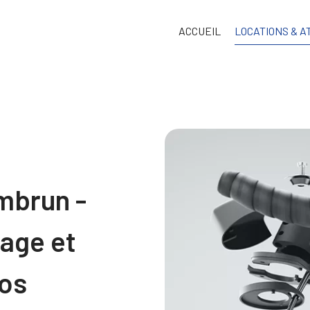
ACCUEIL
LOCATIONS & A
Embrun -
lage et
los