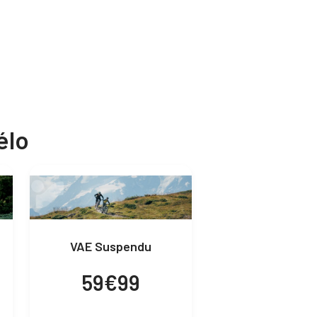
élo
VAE Suspendu
59€99