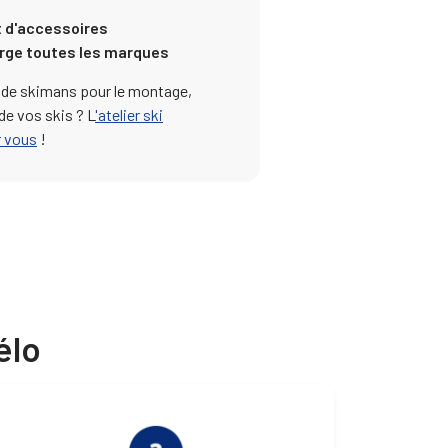
 d'accessoires
arge toutes les marques
e de skimans pour le montage,
 de vos skis ? L
'atelier ski
r vous
!
élo