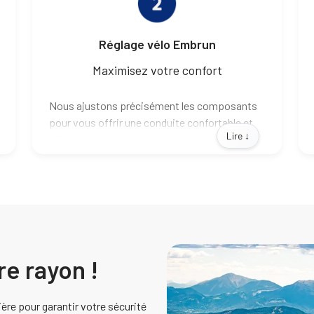
Réglage vélo Embrun
Maximisez votre confort
Nous ajustons précisément les composants
pour vous offrir une conduite confortable et
Lire ↓
efficace.
Que vous soyez amateur de VTT, cycliste sur
route ou citadin, nous personnalisons chaque
ajustement selon vos besoins.
re rayon !
ière pour garantir votre sécurité