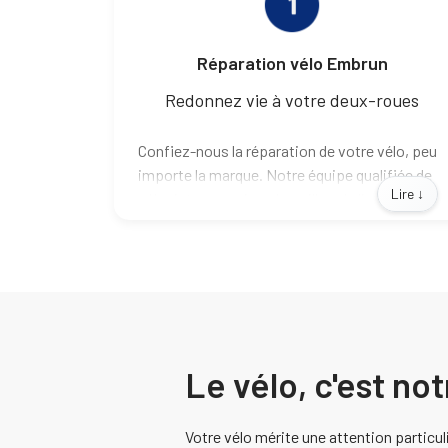
Réparation vélo Embrun
Redonnez vie à votre deux-roues
Confiez-nous la réparation de votre vélo, peu
importe la marque. Notre équipe qualifiée de
Lire ↓
vélocistes passionnés veillera à diagnostiquer
et à résoudre tout problème, des simples
ajustements aux réparations complexes.
Nous utilisons des pièces de haute qualité
pour garantir la performance et la durabilité.
Le vélo, c'est not
Votre vélo mérite une attention particul