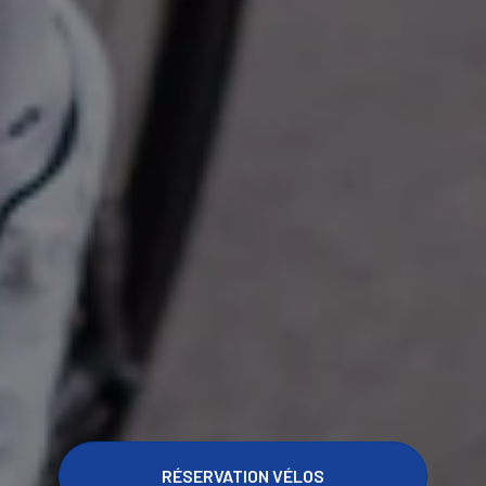
RÉSERVATION VÉLOS