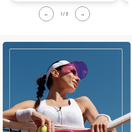
←
1 / 3
→