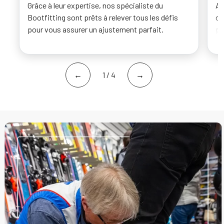
Grâce à leur expertise, nos spécialiste du
Av
Bootfitting sont prêts à relever tous les défis
of
pour vous assurer un ajustement parfait.
pe
←
1 / 4
→